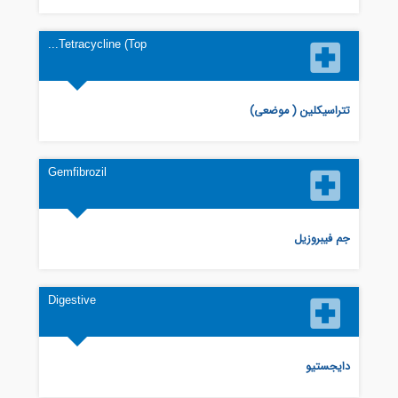
Tetracycline (Top...
تتراسیکلین ( موضعی)
Gemfibrozil
جم فیبروزیل
Digestive
دایجستیو