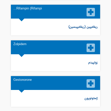
Rifampin (Rifampi...
ریفامپین (ریفامپیسین)
Zolpidem
زولپیدم
Gestonorone
ژستونورون