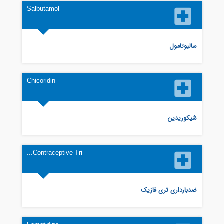
Salbutamol
سالبوتامول
Chicoridin
شیکوریدین
Contraceptive Tri...
ضدبارداری تری فازیک