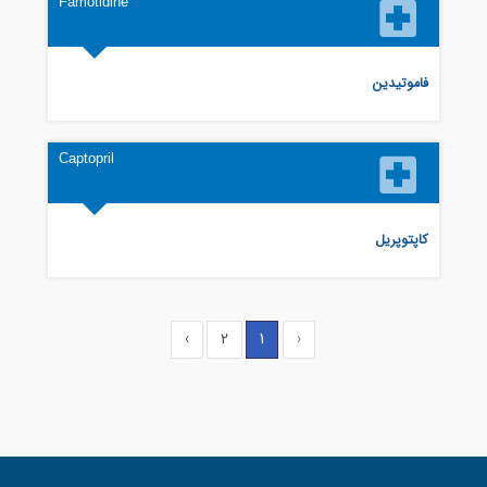
Famotidine
فاموتیدین
Captopril
کاپتوپریل
›
2
1
‹