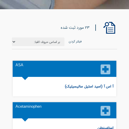
23 مورد ثبت شده
فیلتر کردن
ASA
آ اس آ (اسید استیل سالیسیلیک)
Acetaminophen
استامینوفن