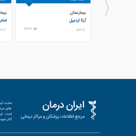
بیمارستان
بیما
آرتا اردبیل
امام
اردبيل
3522
اردب
سایت ایر
های مرجع
آغاز نمود