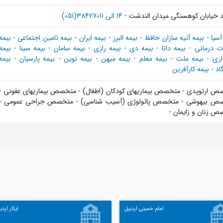
 خیابان کوهسنگی میدان الندشت -
14 الی 38427011(051)
آسیا
-
بیمه آتیه سازان حافظ
-
بیمه البرز
-
بیمه ایران
-
بیمه تامین اجتماعی
-
بیمه
ت درمانی
-
بیمه دانا
-
بیمه دی
-
بیمه رازی
-
بیمه سامان
-
بیمه سینا
-
بیمه
اری
-
بیمه ملت
-
بیمه معلم
-
بیمه میهن
-
بیمه نوین
-
بیمه پارسیان
-
بیمه
اد
-
بیمه کارآفرین
ص ارتوپدی - متخصص بیماریهای کودکان (اطفال) - متخصص بیماریهای عفونی -
ص بیهوشی - متخصص پاتولوژی (آسیب شناسی) - متخصص جراحی عمومی -
 زنان و زایمان -
امام خمینی اردبیل
ایثار اردب