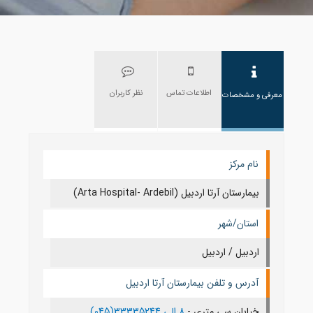
اطلاعات تماس
نظر کاربران
معرفی و مشخصات
نام مرکز
بیمارستان آرتا اردبیل (Arta Hospital- Ardebil)
استان/شهر
اردبيل / اردبيل
آدرس و تلفن بیمارستان آرتا اردبیل
خیابان سی متری -
8 الی 33335244(045)