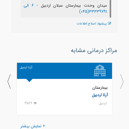
میدان وحدت بیمارستان سبلان اردبیل -
6 الی
33339791(045)
پیشنهاد اصلاح اطلاعات
مراکز درمانی مشابه
آرتا اردبیل
بیمارستان
بیمار
آرتا اردبیل
امام 
اردبيل
3522
اردبيل
+ نمایش بیشتر