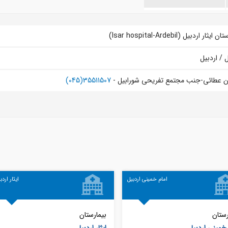
ایثار اردبیل (Isar hospital-Ardebil)
ل / اردبيل
ن عطائی-جنب مجتمع تفریحی شورابیل -
35511507(045)
امام خمینی اردبیل
ایثار اردب
رستان
بیمارستان