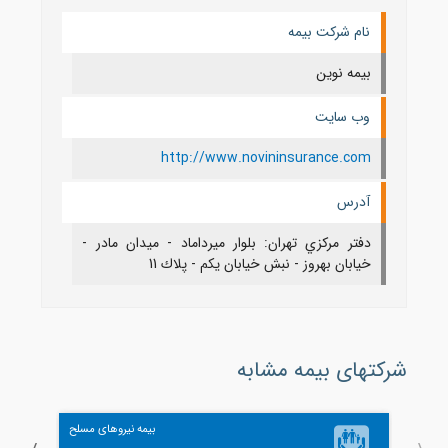
نام شرکت بیمه
بیمه نوین
وب سایت
http://www.novininsurance.com
آدرس
دفتر مركزي تهران: بلوار ميرداماد - ميدان مادر -
خيابان بهروز - نبش خيابان يكم - پلاك 11
شرکتهای بیمه مشابه
بیمه نیروهای مسلح