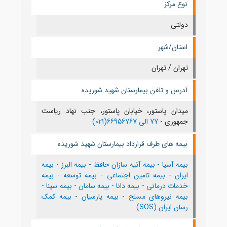
نوع مرکز
دولتی
استان/شهر
تهران / تهران
آدرس و تلفن بیمارستان شهید شوریده
میدان پاستور، خیابان پاستور، جنب نهاد ریاست
جمهوری -
77 الی 66956767(021)
بیمه های طرف قرارداد بیمارستان شهید شوریده
بیمه آسیا
-
بیمه آتیه سازان حافظ
-
بیمه البرز
-
بیمه
ایران
-
بیمه تامین اجتماعی
-
بیمه توسعه
-
بیمه
خدمات درمانی
-
بیمه دانا
-
بیمه سامان
-
بیمه سینا
-
بیمه نیروهای مسلح
-
بیمه پارسیان
-
بیمه کمک
رسان ایران (SOS)