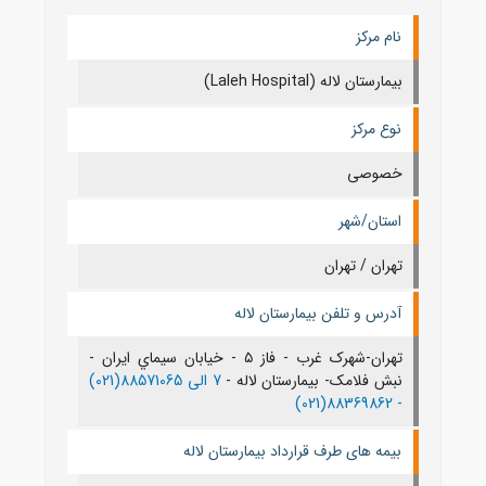
نام مرکز
بیمارستان لاله (Laleh Hospital)
نوع مرکز
خصوصی
استان/شهر
تهران / تهران
آدرس و تلفن بیمارستان لاله
تهران-شهرک غرب - فاز ۵ - خيابان سيماي ايران -
نبش فلامک- بیمارستان لاله -
7 الی 88571065(021)
88369862(021)
-
بیمه های طرف قرارداد بیمارستان لاله