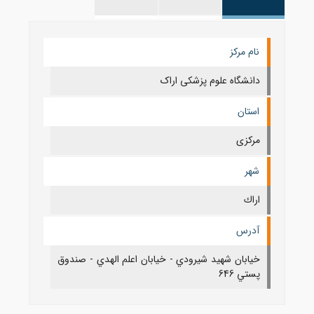
نام مرکز
دانشگاه علوم پزشکی اراک
استان
مرکزی
شهر
اراك
آدرس
خيابان شهيد شيرودي - خيابان اعلم الهدي - صندوق
پستي 646