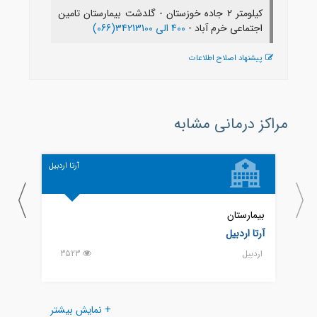
کیلومتر 2 جاده خوزستان - گلدشت بیمارستان تامین
اجتماعی خرم آباد -
400 الی 34213100(066)
پیشنهاد اصلاح اطلاعات
مراکز درمانی مشابه
آرتا اردبیل
بیمارستان
بیمار
آرتا اردبیل
امام 
اردبيل
3523
اردبيل
+ نمایش بیشتر