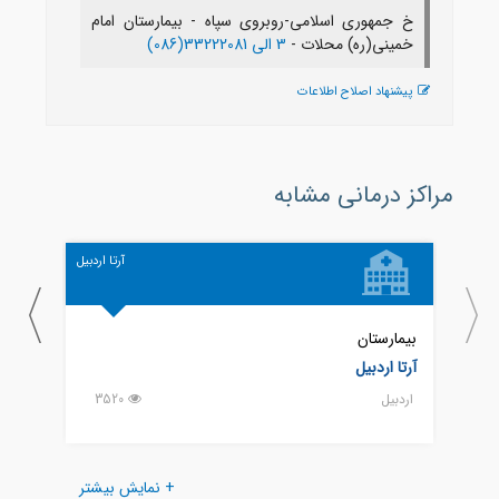
خ جمهوری اسلامی-روبروی سپاه - بیمارستان امام
خمینی(ره) محلات -
3 الی 33222081(086)
پیشنهاد اصلاح اطلاعات
مراکز درمانی مشابه
آرتا اردبیل
بیمارستان
بیمار
آرتا اردبیل
امام 
اردبيل
3520
اردبيل
+ نمایش بیشتر