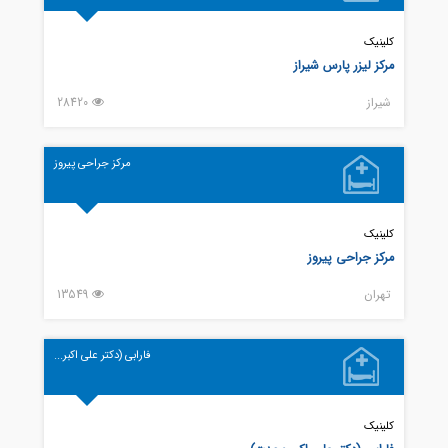
کلینیک
مرکز لیزر پارس شیراز
شيراز
28420
مرکز جراحی پیروز
کلینیک
مرکز جراحی پیروز
تهران
13549
فارابی (دکتر علی اکبر...
کلینیک