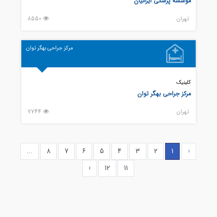
مؤسسه پزشکی ایرانیان
تهران
8550
مرکز جراحی بهگر توان
کلینیک
مرکز جراحی بهگر توان
تهران
7744
...
8
7
6
5
4
3
2
1
‹
›
12
11