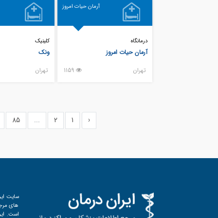
آرمان حیات امروز
درمانگاه
کلینیک
آرمان حیات امروز
ونک
تهران
1159
تهران
85
...
2
1
‹
سایت ایر
های مرجع