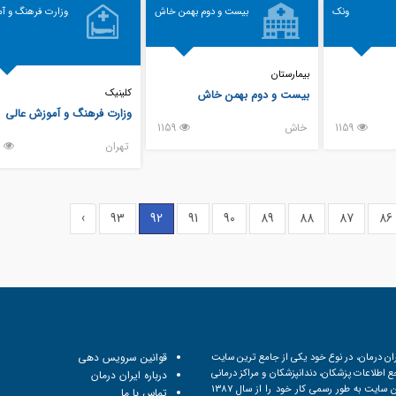
ونک
بیست و دوم بهمن خاش
وزارت فرهنگ و آ
بیمارستان
کلینیک
بیست و دوم بهمن خاش
وزارت فرهنگ و آموزش عالی
1159
خاش
1159
تهران
1144
›
93
92
91
90
89
88
87
86
ان درمان، در نوع خود یکی از جامع ترین سایت
قوانین سرویس دهی
 اطلاعات پزشکان، دندانپزشکان و مراکز درمانی
درباره ایران درمان
است. این سایت به طور رسمی کار خود را از سال 1387
تماس با ما