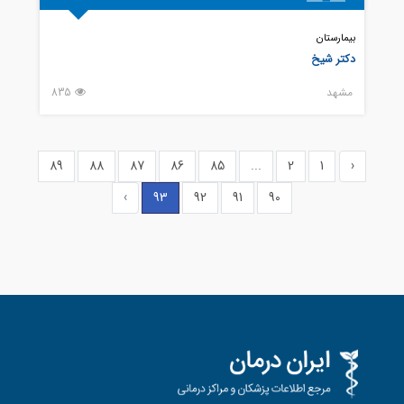
بیمارستان
دکتر شیخ
مشهد
835
89
88
87
86
85
...
2
1
‹
›
93
92
91
90