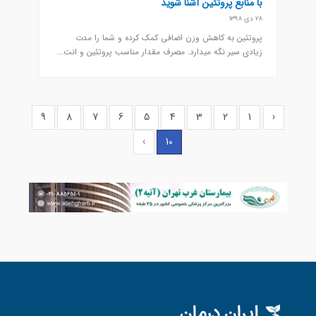
با منابع پروتئین آشنا شوید
28 دی 1398
پروتئین به کاهش وزن اضافی کمک کرده و شما را مدت
زیادی سیر نگه میدارد. مصرف مقدار مناسب پروتئین و انت...
9
8
7
6
5
4
3
2
1
‹
›
10