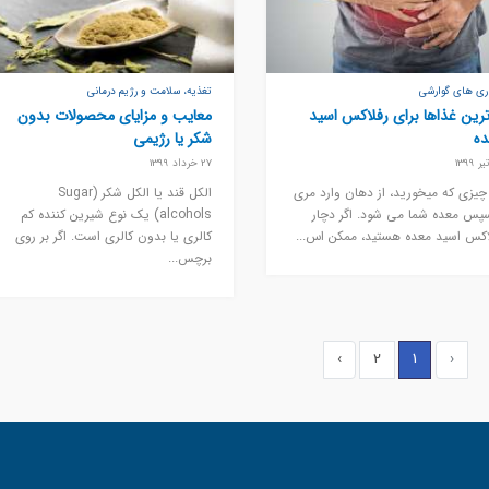
اری های گوارشی
تغذیه، سلامت و رژیم درمانی
رین غذاها برای رفلاکس اسید
معایب و مزایای محصولات بدون
ده
شکر یا رژیمی
27 خرداد 1399
چیزی که میخورید، از دهان وارد مری
الکل قند یا الکل شکر (Sugar
پس معده شما می شود. اگر دچار
alcohols) یک نوع شیرین کننده کم
اکس اسید معده هستید، ممکن اس...
کالری یا بدون کالری است. اگر بر روی
برچس...
›
2
1
‹