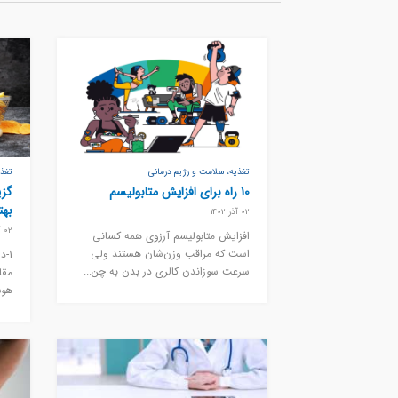
تغذیه، سلامت و رژیم درمانی
تغذی
10 راه برای افزایش متابولیسم
گزی
بهت
02 آذر 1402
02 آذر 1402
افزایش متابولیسم آرزوی همه کسانی
است که مراقب وزن‌شان هستند ولی
1-د
سرعت سوزاندن کالری در بدن به چن...
مقا
هوس