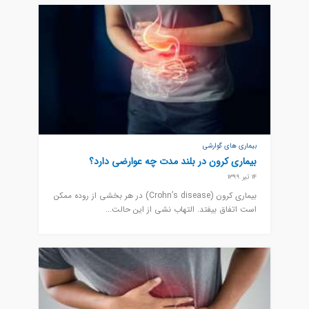
بیماری های گوارشی
بیماری کرون در بلند مدت چه عوارضی دارد؟
14 تیر 1399
بیماری کرون (Crohn’s disease) در هر بخشی از روده ممکن
است اتفاق بیفتد. التهاب نشی از این حالت...