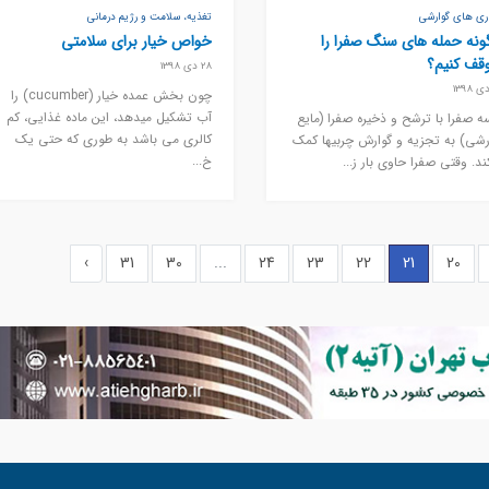
اری های گوارشی
تغذیه، سلامت و رژیم درمانی
نه حمله های سنگ صفرا را
خواص خیار برای سلامتی
قف کنیم؟
28 دی 1398
چون بخش عمده خیار (cucumber) را
آب تشکیل میدهد، این ماده غذایی، کم
ه صفرا با ترشح و ذخیره صفرا (مایع
کالری می باشد به طوری که حتی یک
رشی) به تجزیه و گوارش چربیها کمک
خ...
ند. وقتی صفرا حاوی بار ز...
›
31
30
...
24
23
22
21
20