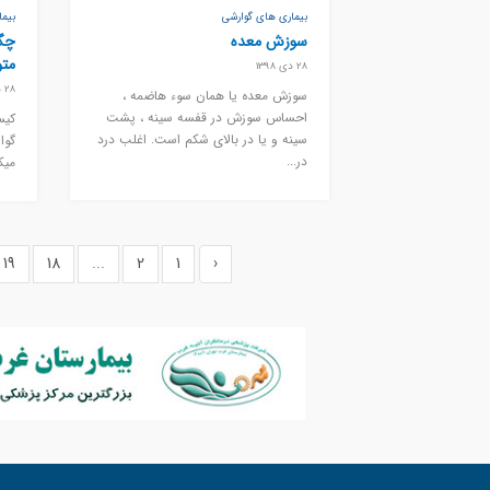
بیماری های گوارشی
بیم
سوزش معده
چگو
متو
28 دی 1398
28 دی 1398
سوزش معده یا همان سوء هاضمه ،
احساس سوزش در قفسه سینه ، پشت
کیس
سینه و یا در بالای شکم است. اغلب درد
گوا
در...
میک
19
18
...
2
1
‹