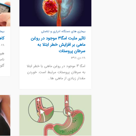
بیماری های دستگاه ادراری و تناسلی
بیم
تاثیر مثبت امگا3 موجود در روغن
کاه
ماهی بر افزایش خطر ابتلا به
28 دی 1398
سرطان پروستات
هیپ
28 دی 1398
نام
گلو
امگا 3 موجود در روغن ماهی با خطر ابتلا
به سرطان پروستات مرتبط است. خوردن
مقدار زیادی از ماهی ها...