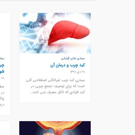
بیماری های گوارشی
بیم
کبد چرب و درمان آن
چرا
شو
28 دی 1398
28 دی 1398
بیماری کبد چرب غیرالکلی اصطلاحی کلی
است که برای توصیف تجمع چربی در
سفت
کبد افرادی که الکل مصرف نمی کنند...
در 
واک
درد