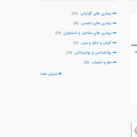
بیماری های گوارشی
(18)
بیماری های تنفسی
(5)
بیماری های مفاصل و استخوان
(19)
گوش و حلق و بینی
(6)
روانشناسی و روانپزشکی
(17)
مغز و اعصاب
(5)
دهان و دندان
(8)
نمایش همه
بیماری های مشترک انسان و حیوان
(2)
بیماری های واگیردار و عفونی
(10)
چشم و بیماری های آن
(25)
پوست، مو و زیبائی
(19)
زنان و زایمان
(44)
بیماری های غدد
(4)