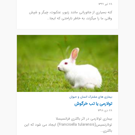
28 تیر 1399
کنه بسیاری از جانورانی مانند زنبور، عنکبوت، چیگر و شپش
وقتی ما را میگزند، به خاطر ناراحتی که ایجا...
بیماری های مشترک انسان و حیوان
تولارمی یا تب خرگوش
28 دی 1398
بیماری تولارمی در اثر باکتری فرانسیسلا
تولارنسیس(Francisella tularensis) ایجاد می شود که این
باکتری...