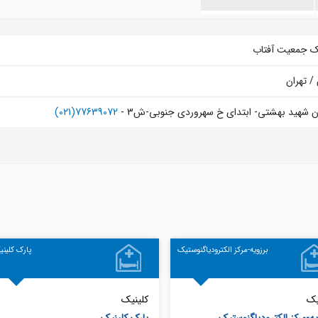
ک جمعیت آفتاب
 / تهران
ن شهید بهشتی- ابتدای خ سهروردی جنوبی-ش3 -
77639072(021)
برزویه-مرکز الکترودیاگنوستیک
پارک کلین
یک
کلینیک