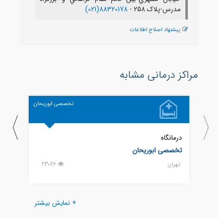
مدرس-پلاک 258 -
88320178(021)
پیشنهاد اصلاح اطلاعات
مراکز درمانی مشابه
تخصصی ابوریحان
درمانگاه
درمانگ
تخصصی ابوریحان
183
تهران
23026
تهران
+ نمایش بیشتر