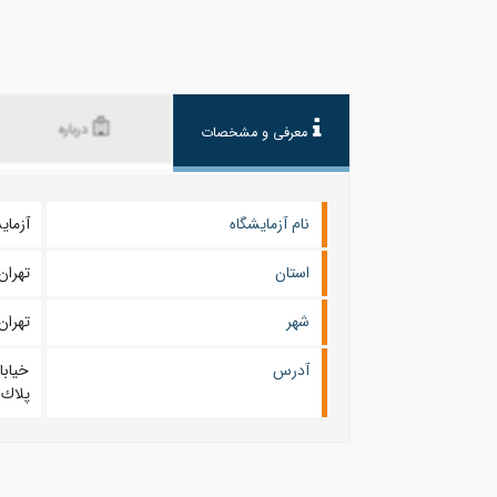
درباره
معرفی و مشخصات
نام آزمایشگاه
آزمای
استان
تهران
شهر
تهران
آدرس
خيابا
پلاك 210