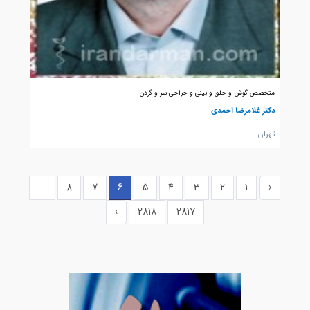
متخصص گوش و حلق و بینی و جراحی سر و گردن
دکتر غلامرضا احمدی
تهران
...
8
7
6
5
4
3
2
1
‹
›
2818
2817