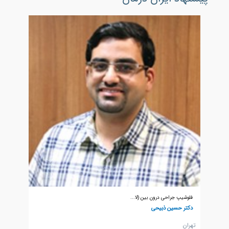
فلوشیپ جراحی درون بین (لا...
دکتر حسین ذبیحی
تهران