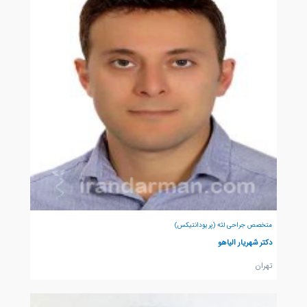
متخصص جراحی لثه (پریودانتیکس)
دکتر شهریار الیاهو
تهران