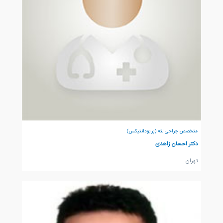
متخصص جراحی لثه (پریودانتیکس)
دکتر احسان زاهدی
تهران