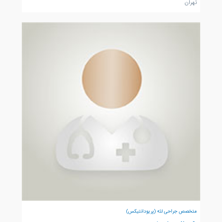
تهران
متخصص جراحی لثه (پریودانتیکس)