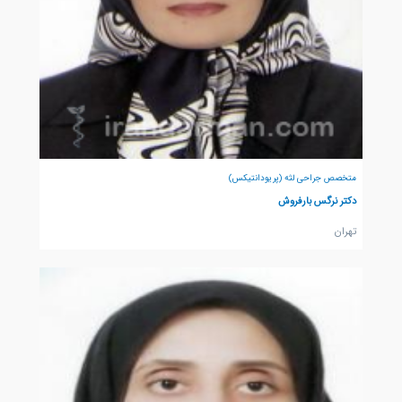
متخصص جراحی لثه (پریودانتیکس)
دکتر نرگس بارفروش
تهران