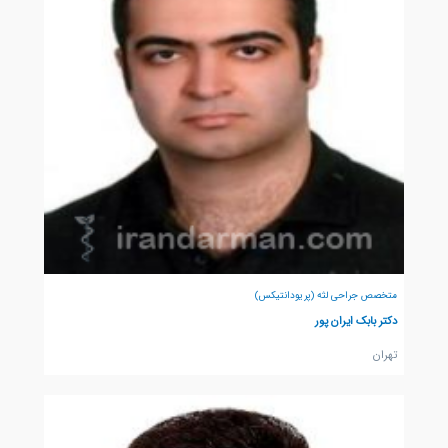
متخصص جراحی لثه (پریودانتیکس)
دکتر بابک ایران پور
تهران