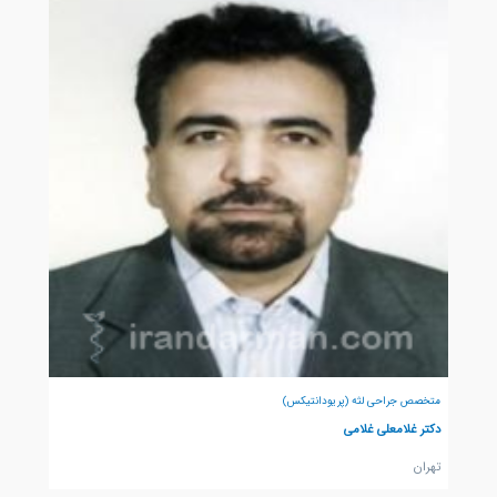
متخصص جراحی لثه (پریودانتیکس)
دکتر غلامعلی غلامی
تهران