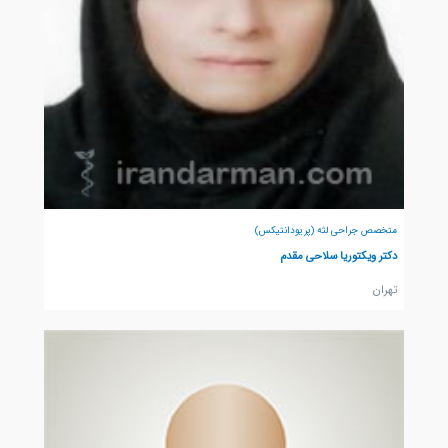
متخصص جراحی لثه (پریودانتیکس)
دکتر ویکتوریا سلاحی مقدم
تهران