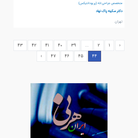
متخصص جراحی لثه (پریودانتیکس)
دکتر سکینه پاک نهاد
تهران
43
42
41
40
39
...
2
1
‹
›
47
46
45
44