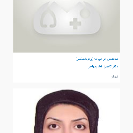
متخصص جراحی لثه (پریودانتیکس)
دکتر کامبیز افشارمهاجر
تهران