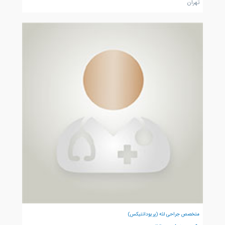
تهران
متخصص جراحی لثه (پریودانتیکس)