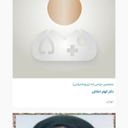
متخصص جراحی لثه (پریودانتیکس)
دکتر الهام اخلاقی
تهران