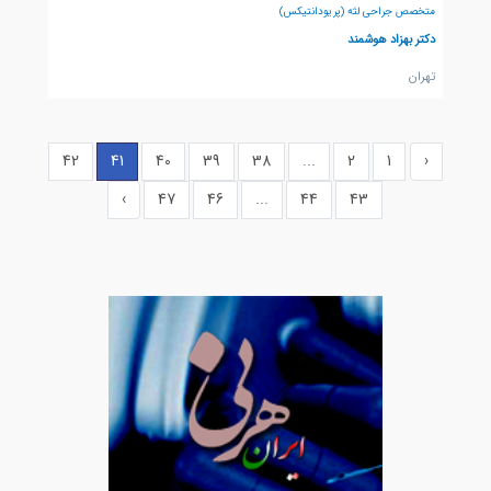
متخصص جراحی لثه (پریودانتیکس)
دکتر بهزاد هوشمند
تهران
42
41
40
39
38
...
2
1
‹
›
47
46
...
44
43