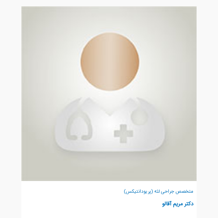
متخصص جراحی لثه (پریودانتیکس)
دکتر مریم آقالو