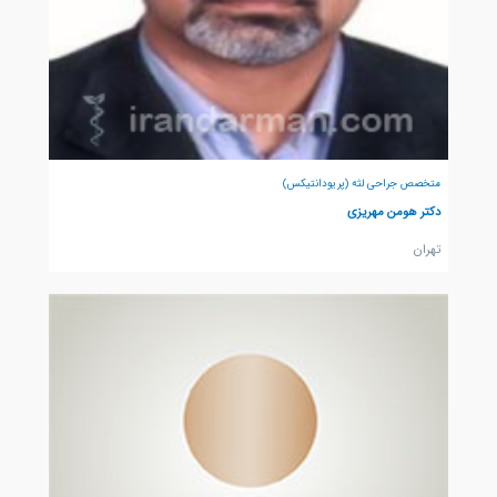
متخصص جراحی لثه (پریودانتیکس)
دکتر هومن مهریزی
تهران