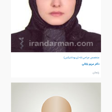
متخصص جراحی لثه (پریودانتیکس)
دکتر مریم بابائی
زنجان