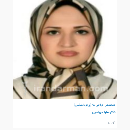
متخصص جراحی لثه (پریودانتیکس)
دکتر سارا مهراسبی
تهران