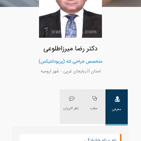
دکتر رضا میرزاطلوعی
متخصص جراحی لثه (پریودانتیکس)
استان آذربايجان غربی - شهر اروميه
مطب
نظر کاربران
معرفی
نام و نام خانوادگی