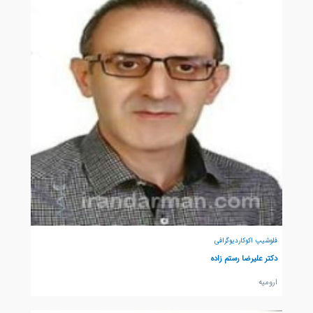
فلوشیپ اکوکاردیوگرافی
دکتر علیرضا رستم زاده
اروميه