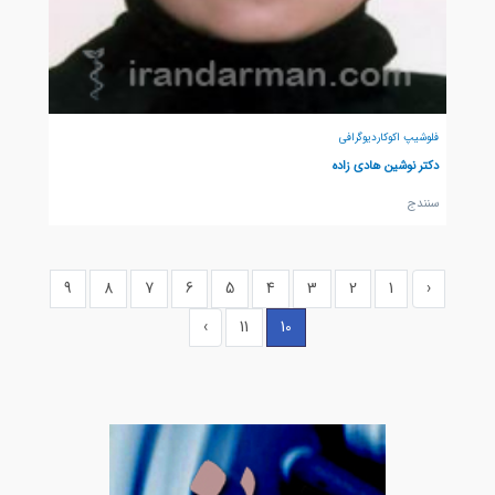
فلوشیپ اکوکاردیوگرافی
دکتر نوشین هادی زاده
سنندج
9
8
7
6
5
4
3
2
1
‹
›
11
10