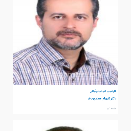
فلوشیپ اکوکاردیوگرافی
دکتر شهرام همایون فر
همدان