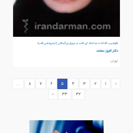
فلوشیپ اقدامات مداخله ای قلب و عروق بزرگسالان (اینترونشن قلب)
دکتر افروز معتمد
تهران
...
8
7
6
5
4
3
2
1
‹
›
33
32