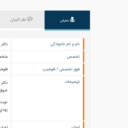
نظر کاربران
معرفی
نام و نام خانوادگی
دکتر فریدو
تخصص
متخص
فوق تخصص / فلوشیپ
فلوشی
توضیحات
دکتر
عروق 
نوبت‌
زودي 
استان
تهران