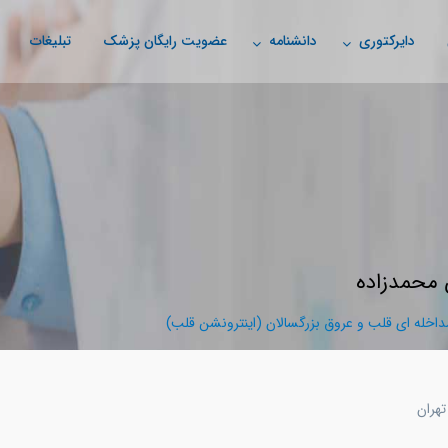
دایرکتوری
دانشنامه
عضویت رایگان پزشک
تبلیغات
 محمدزاده
اخله ای قلب و عروق بزرگسالان (اینترونشن قلب)
تهران