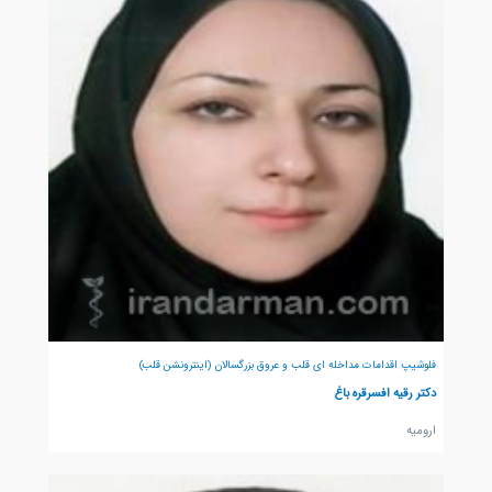
فلوشیپ اقدامات مداخله ای قلب و عروق بزرگسالان (اینترونشن قلب)
دکتر رقیه افسرقره باغ
اروميه