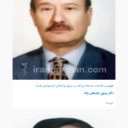
فلوشیپ اقدامات مداخله ای قلب و عروق بزرگسالان (اینترونشن قلب)
دکتر رسول عباسقلی زاده
اروميه