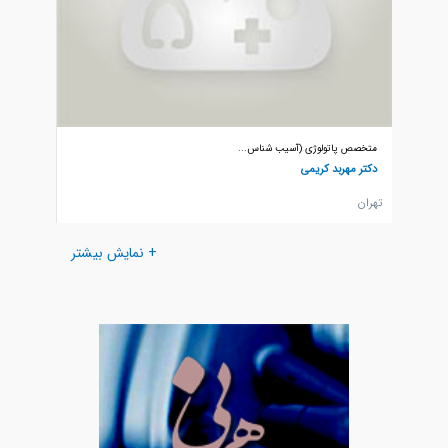
متخصص پاتولوژی (آسیب شناس...
متخصص پ
دکتر مهربد کریمی
دکتر نا
تهران
تهران
+ نمایش بیشتر