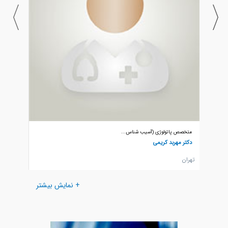
متخصص پاتولوژی (آسیب شناس...
متخصص پ
دکتر مهربد کریمی
دکتر نا
تهران
تهران
+ نمایش بیشتر