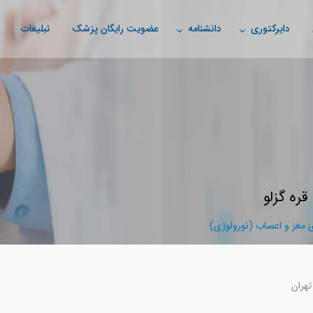
دایرکتوری
دانشنامه
عضویت رایگان پزشک
تبلیغات
ره گزلو
مغز و اعصاب (نورولوژی)
تهران