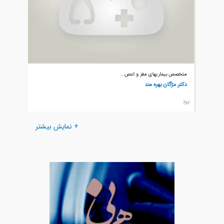
متخصص بیماریهای مغز و اعص...
متخصص ب
دکتر مژگان بهره مند
دکتر م
يزد
يزد
+ نمایش بیشتر