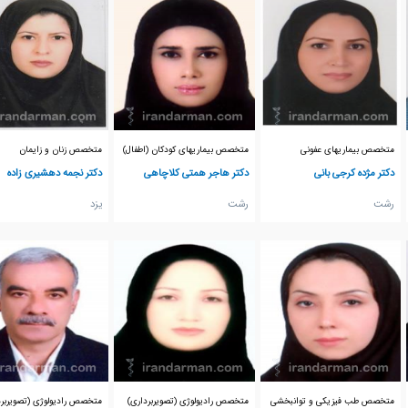
متخصص بیماریهای عفونی
متخصص بیماریهای کودکان (اطفال)
متخصص زنان و زایمان
دکتر مژده کرجی بانی
دکتر هاجر همتی کلاچاهی
دکتر نجمه دهشیری زاده
رشت
رشت
يزد
متخصص طب فیزیکی و توانبخشی
متخصص رادیولوژی (تصویربرداری)
متخصص رادیولوژی (تصویربرد