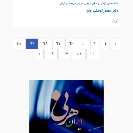
متخصص گوش و حلق و بینی و جراحی سر و گردن
دکتر منصور توفیقی زواره
كرج
100
99
98
97
96
...
2
1
‹
›
104
103
102
101