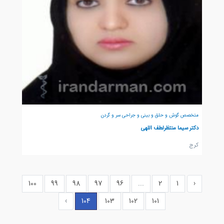
متخصص گوش و حلق و بینی و جراحی سر و گردن
دکتر سیما منتظرلطف اللهی
كرج
100
99
98
97
96
...
2
1
‹
›
104
103
102
101