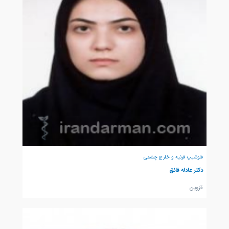
فلوشیپ قرنیه و خارج چشمی
دکتر عادله فائق
قزوين