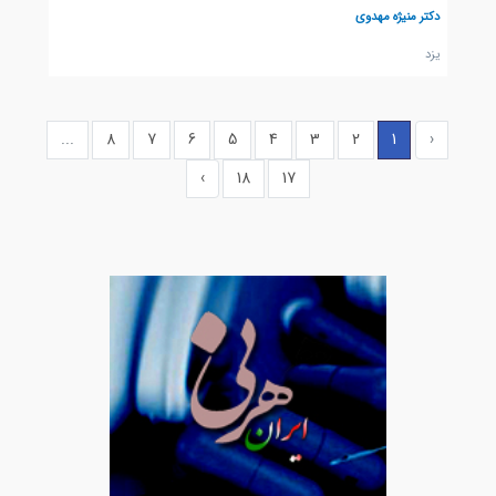
دکتر منیژه مهدوی
يزد
...
8
7
6
5
4
3
2
1
‹
›
18
17