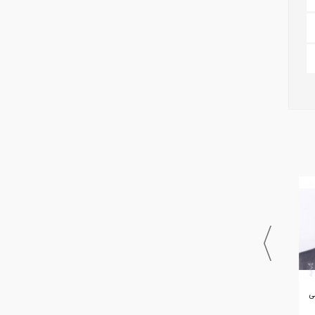
فلوشیپ قرنیه و خارج چشمی
متخصص چشم
متخصص چشم
دکتر محمدرضا شجاع
دکتر فرشته گلشن
دکتر محسن گوهری