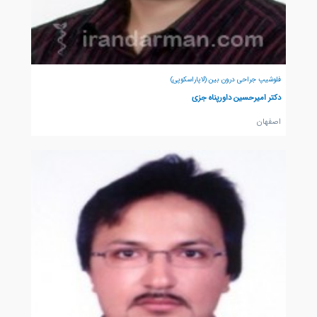
فلوشیپ جراحی درون بین (لاپاراسکوپی)
دکتر امیرحسین داورپناه جزی
اصفهان