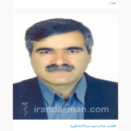
تهران
فلوشیپ جراحی درون بین (لاپاراسکوپی)