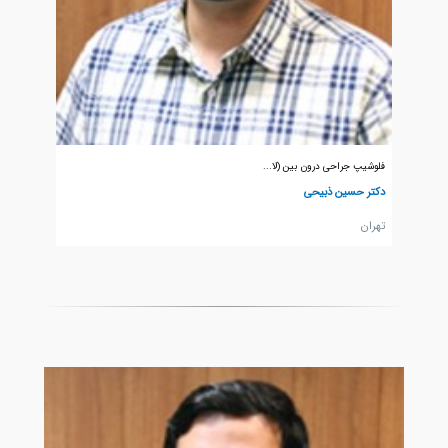
فلوشیپ جراحی درون بین (لا...
دکتر حسین ذبیحی
تهران