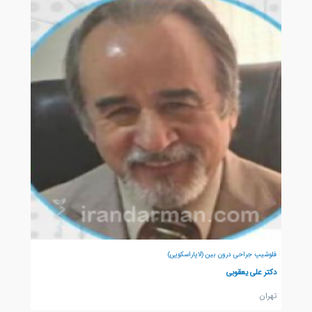
فلوشیپ جراحی درون بین (لاپاراسکوپی)
دکتر علی یعقوبی
تهران