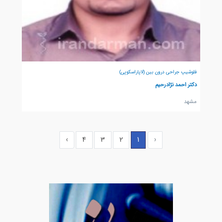
فلوشیپ جراحی درون بین (لاپاراسکوپی)
دکتر احمد نژادرحیم
مشهد
›
4
3
2
1
‹