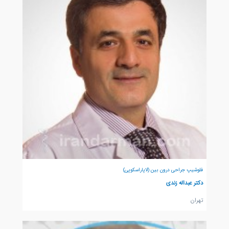
فلوشیپ جراحی درون بین (لاپاراسکوپی)
دکتر عبداله زندی
تهران