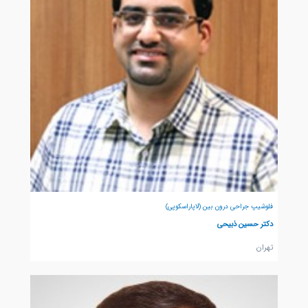
فلوشیپ جراحی درون بین (لاپاراسکوپی)
دکتر حسین ذبیحی
تهران