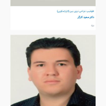
فلوشیپ جراحی درون بین (لاپاراسکوپی)
دکتر سعید کارگر
يزد