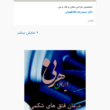
متخصص جراحی دهان و فک و ص...
متخصص 
دکتر حمیدرضا افلاطونیان
دکتر سع
تهران
تهران
+ نمایش بیشتر