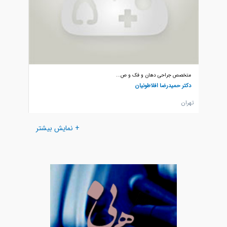
متخصص جراحی دهان و فک و ص...
متخصص 
دکتر حمیدرضا افلاطونیان
دکتر سع
تهران
تهران
+ نمایش بیشتر