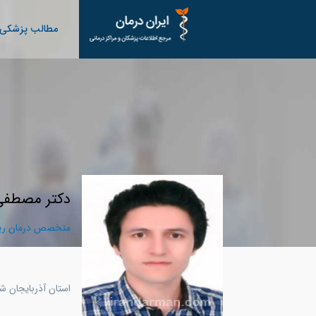
مطالب پزشکی
دکتر مصطفی
متخصص درمان ریش
استان آذربايجان شر