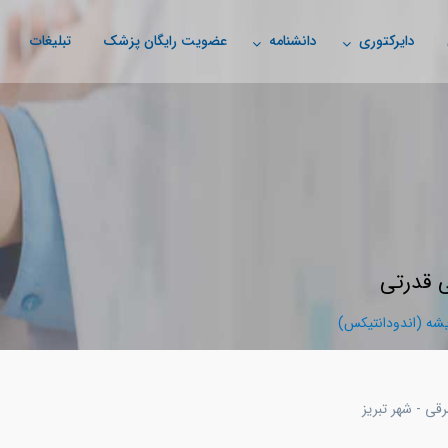
دایرکتوری
دانشنامه
عضویت رایگان پزشک
تبلیغات
 قدرتی
ه (اندودانتیکس)
قی - شهر تبريز