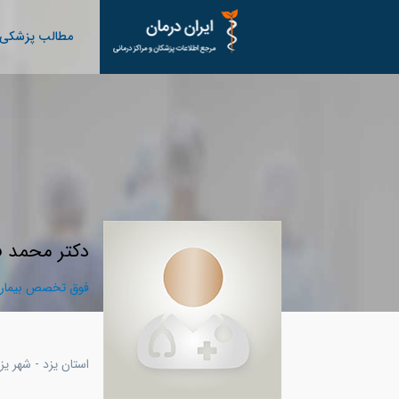
مطالب پزشکی
دکتر محمد ف
فوق تخصص بیماری
استان یزد - شهر يز