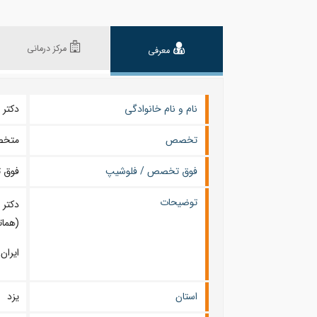
مرکز درمانی
معرفی
نام و نام خانوادگی
دکتر محمد 
تخصص
متخص
فوق تخصص / فلوشیپ
فوق 
توضیحات
دکتر
(همات
ایران
استان
یزد