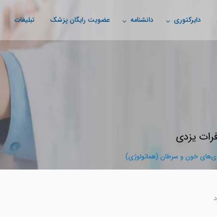
دایرکتوری
دانشنامه
عضویت رایگان پزشک
تبلیغات
رات یزدی
‌های خون و سرطان (هماتولوژی)
د