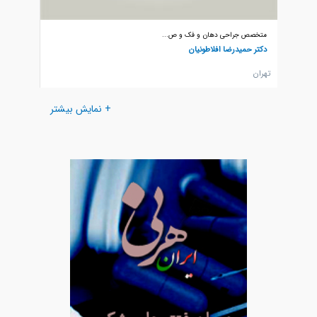
متخصص جراحی دهان و فک و ص...
متخصص 
دکتر حمیدرضا افلاطونیان
دکتر سع
تهران
تهران
+ نمایش بیشتر