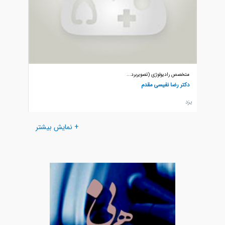
متخصص رادیولوژی (تصویربرد...
متخصص را
دکتر رضا نفیسی مقدم
دکتر کا
يزد
يزد
+ نمایش بیشتر