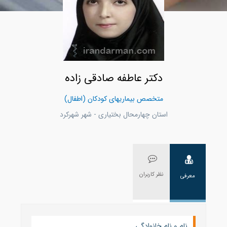
دکتر عاطفه صادقی زاده
متخصص بیماریهای کودکان (اطفال)
استان چهارمحال بختياری - شهر شهركرد
نظر کاربران
معرفی
نام و نام خانوادگی