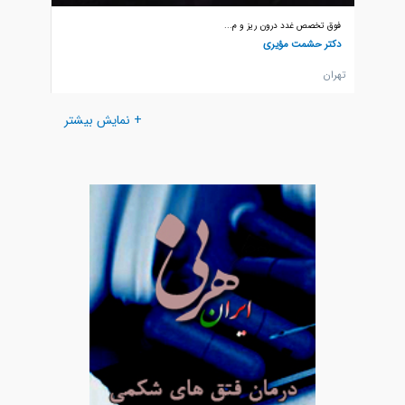
فوق تخصص غدد درون ریز و م...
فوق تخص
دکتر حشمت مؤیری
دکتر راد
تهران
تهران
+ نمایش بیشتر