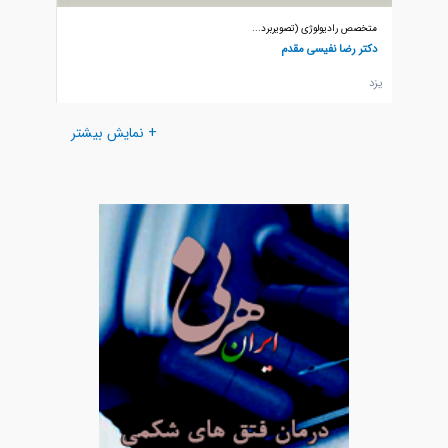
متخصص رادیولوژی (تصویربرد...
متخصص را
دکتر رضا نفیسی مقدم
دکتر کا
يزد
يزد
+ نمایش بیشتر